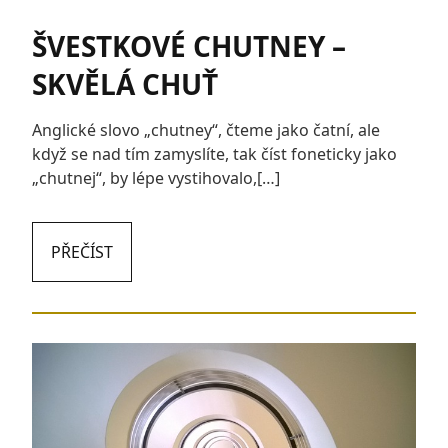
ŠVESTKOVÉ CHUTNEY –
SKVĚLÁ CHUŤ
Anglické slovo „chutney“, čteme jako čatní, ale
když se nad tím zamyslíte, tak číst foneticky jako
„chutnej“, by lépe vystihovalo,[…]
PŘEČÍST