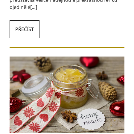
ojedinělé[…]
PŘEČÍST