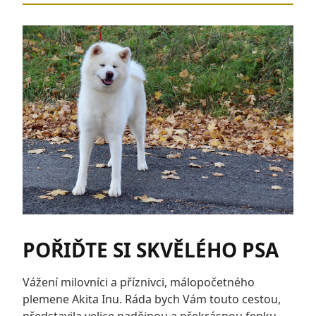
POŘIĎTE SI SKVĚLÉHO PSA
Vážení milovníci a příznivci, málopočetného
plemene Akita Inu. Ráda bych Vám touto cestou,
představila velice nadějnou a překrásnou fenku