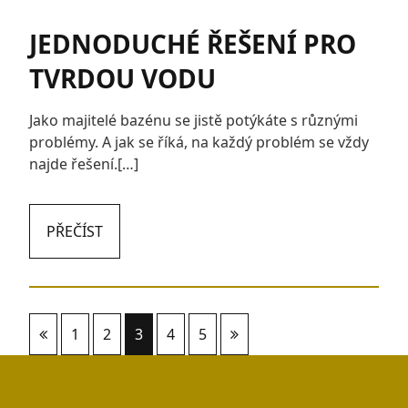
JEDNODUCHÉ ŘEŠENÍ PRO
TVRDOU VODU
Jako majitelé bazénu se jistě potýkáte s různými
problémy. A jak se říká, na každý problém se vždy
najde řešení.[…]
PŘEČÍST
Stránkování
1
2
3
4
5
příspěvků