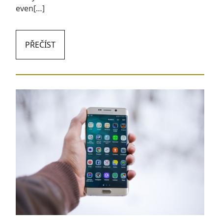
even[…]
PŘEČÍST