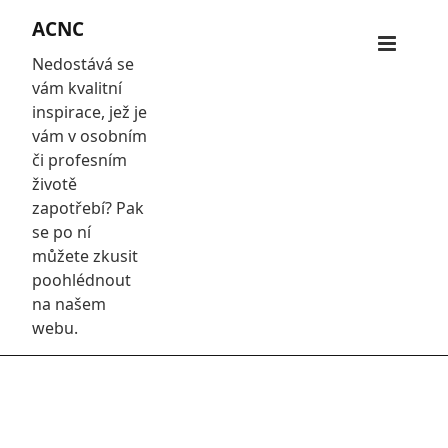
Skip
ACNC
to
Primar
content
Nedostává se
Menu
vám kvalitní
inspirace, jež je
vám v osobním
či profesním
životě
zapotřebí? Pak
se po ní
můžete zkusit
poohlédnout
na našem
webu.