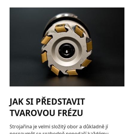
JAK SI PŘEDSTAVIT
TVAROVOU FRÉZU
Strojařina je velmi složitý obor a důkladně jí
porozumět se rozhodně nepodaří každému.