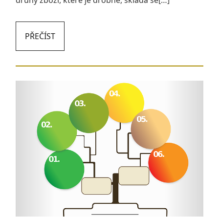
druhy zboží, které je drobné, skládá se[…]
PŘEČÍST