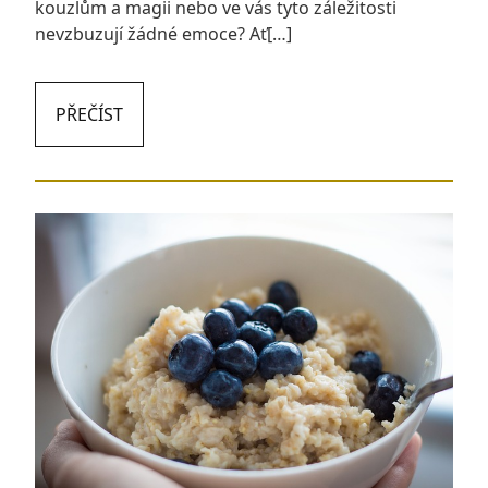
kouzlům a magii nebo ve vás tyto záležitosti
nevzbuzují žádné emoce? Ať[…]
PŘEČÍST