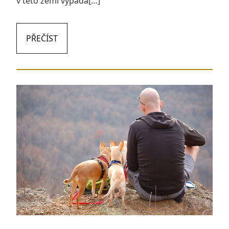
v této zemi vypadá[…]
PŘEČÍST