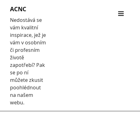
Skip
ACNC
to
Primar
content
Nedostává se
Menu
vám kvalitní
inspirace, jež je
vám v osobním
či profesním
životě
zapotřebí? Pak
se po ní
můžete zkusit
poohlédnout
na našem
webu.