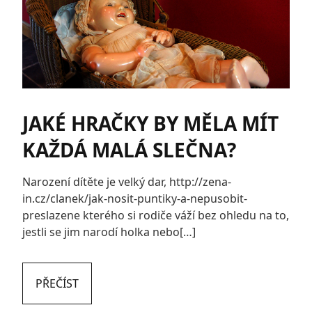
JAKÉ HRAČKY BY MĚLA MÍT
KAŽDÁ MALÁ SLEČNA?
Narození dítěte je velký dar, http://zena-
in.cz/clanek/jak-nosit-puntiky-a-nepusobit-
preslazene kterého si rodiče váží bez ohledu na to,
jestli se jim narodí holka nebo[…]
PŘEČÍST