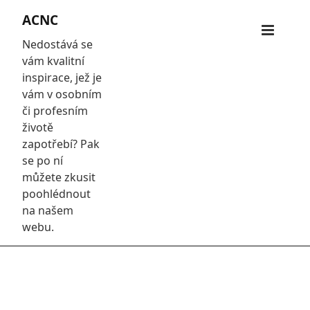
Skip
ACNC
to
Primar
content
Nedostává se
Menu
vám kvalitní
inspirace, jež je
vám v osobním
či profesním
životě
zapotřebí? Pak
se po ní
můžete zkusit
poohlédnout
na našem
webu.