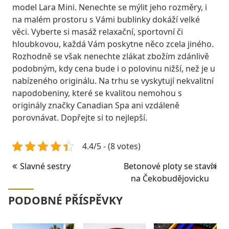
model Lara Mini. Nenechte se mýlit jeho rozměry, i
na malém prostoru s Vámi bublinky dokáží velké
věci. Vyberte si masáž relaxační, sportovní či
hloubkovou, každá Vám poskytne něco zcela jiného.
Rozhodně se však nenechte zlákat zbožím zdánlivě
podobným, kdy cena bude i o polovinu nižší, než je u
nabízeného originálu. Na trhu se vyskytují nekvalitní
napodobeniny, které se kvalitou nemohou s
originály značky Canadian Spa ani vzdáleně
porovnávat. Dopřejte si to nejlepší.
4.4/5 - (8 votes)
Navigace
Slavné sestry
Betonové ploty se staví i
na Čekobudějovicku
pro
příspěvek
PODOBNÉ PŘÍSPĚVKY