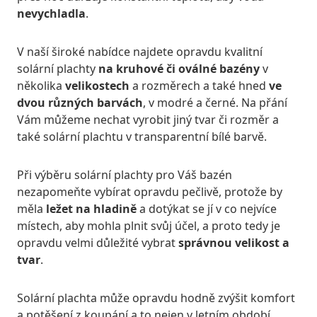
nevychladla
.
V naší široké nabídce najdete opravdu kvalitní
solární plachty
na kruhové či oválné bazény
v
několika
velikostech
a rozměrech a také hned
ve
dvou různých barvách
, v modré a černé. Na přání
Vám můžeme nechat vyrobit jiný tvar či rozměr a
také solární plachtu v transparentní bílé barvě.
Při výběru solární plachty pro Váš bazén
nezapomeňte vybírat opravdu pečlivě, protože by
měla
ležet na hladině
a dotýkat se jí v co nejvíce
místech, aby mohla plnit svůj účel, a proto tedy je
opravdu velmi důležité vybrat
správnou velikost a
tvar
.
Solární plachta může opravdu hodně zvýšit komfort
a potěšení z koupání a to nejen v letním období,