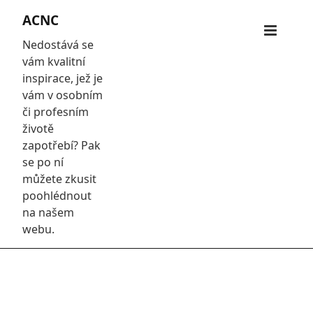
Skip
ACNC
to
Primar
content
Nedostává se
Menu
vám kvalitní
inspirace, jež je
vám v osobním
či profesním
životě
zapotřebí? Pak
se po ní
můžete zkusit
poohlédnout
na našem
webu.