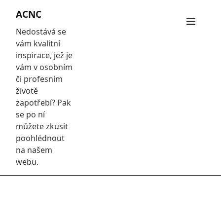
Skip
ACNC
to
Primar
content
Nedostává se
Menu
vám kvalitní
inspirace, jež je
vám v osobním
či profesním
životě
zapotřebí? Pak
se po ní
můžete zkusit
poohlédnout
na našem
webu.