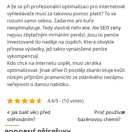
A že se při profesionální optimalizaci pro internetové
vyhledávače musí za takovou pomoc platit? To se
rozumí samo sebou. Zadarmo ani kuře
neoptimalizuje. Tedy vlastně nehrabe. Ale
SEO ceny
nejsou zbytečným mrháním penězi. Jsou to peníze
investované do naděje na úspěch. Která obvykle
přinese výsledky, jež takto vynaložené peníze
vykompenzují.
Kdo chce na internetu uspět, musí zkrátka
optimalizovat. Jinak dříve či později zbankrotuje kvůli
nízkým příjmům pramenícím ze zdánlivého nezájmu
veřejnosti o danou nabídku.
4.6/5 - (10 votes)
Navigace
Jak balit věci před
Proč používat
stěhováním?
bazénovou chemii?
pro
příspěvek
PODOBNÉ PŘÍSPĚVKY