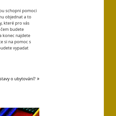
jsou schopni pomoci
nu objednat a to
y, které pro vás
 v čem budete
na konec najdete
te si na pomoc s
budete vypadat
stavy o ubytování?