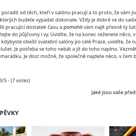
 poradit od těch, kteří v salónu pracují a to proto, že vám 
e kterých budete vypadat dokonale. Vždy je dobré se do saló
li pracující dostatek času a
pomohli
vám najít přesně ty šat
tejte do půjčovny i vy. Uvidíte, že na konec seženete něco,
 kdybyste obešli svatební salóny po celé Praze, uvidíte, že 
lušet. Je potřeba se toho nebát a jít do toho naplno. Vezmě
marádku. Je dost možné, že společně najdete něco, v čem 
3/5 - (7 votes)
Jaké jsou vaše před
PĚVKY