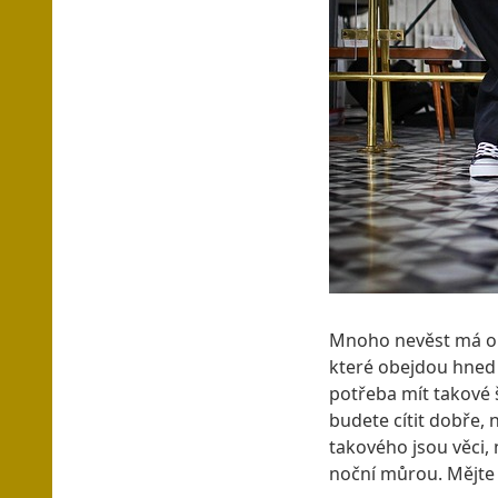
Mnoho nevěst má oba
které obejdou hned 
potřeba mít takové š
budete cítit dobře,
takového jsou věci, 
noční můrou. Mějte