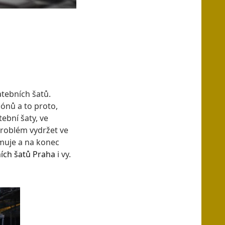
atebních šatů.
ónů a to proto,
tební šaty, ve
problém vydržet ve
muje a na konec
ích šatů Praha
i vy.