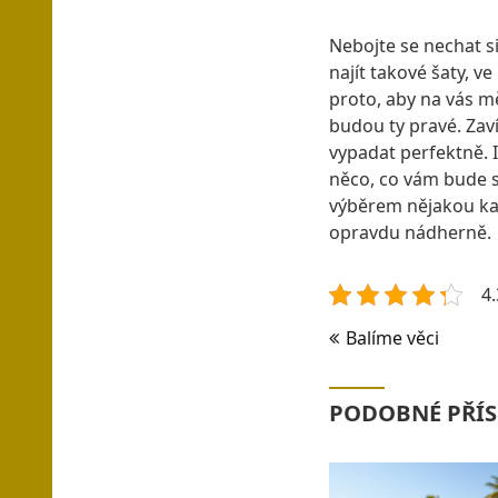
Nebojte se nechat si
najít takové šaty, v
proto, aby na vás mě
budou ty pravé. Zaví
vypadat perfektně. I
něco, co vám bude s
výběrem nějakou ka
opravdu nádherně.
4.
Navigace
Balíme věci
pro
příspěvek
PODOBNÉ PŘÍS