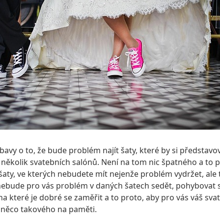
vy o to, že bude problém najít šaty, které by si představov
několik svatebních salónů. Není na tom nic špatného a to p
aty, ve kterých nebudete mít nejenže problém vydržet, ale 
 nebude pro vás problém v daných šatech sedět, pohybovat s
na které je dobré se zaměřit a to proto, aby pro vás váš sva
 něco takového na paměti.