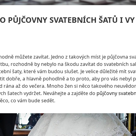
DO PŮJČOVNY SVATEBNÍCH ŠATŮ I VY
hodně můžete zavítat. Jedno z takových míst je půjčovna sv
tbu, rozhodně by nebylo na škodu zavítat do svatebních sal
tební šaty, které vám budou slušet. Je velice důležité mít sva
tit dobře, a hlavně pohodlně a to proto, aby pro vás nebyl 
od rána až do večera. Mnoho žen si něco takového neuvědo
ch šatech vydržet. Neváhejte a zajděte do
půjčovny svatebn
něco, co vám bude sedět.