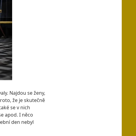
aly. Najdou se ženy,
roto, že je skutečně
také se v nich
e apod. I něco
tební den nebyl