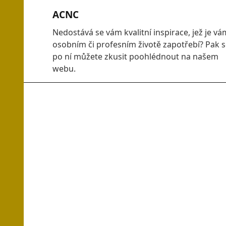
Skip
ACNC
to
content
Nedostává se vám kvalitní inspirace, jež je vá
osobním či profesním životě zapotřebí? Pak 
po ní můžete zkusit poohlédnout na našem
webu.