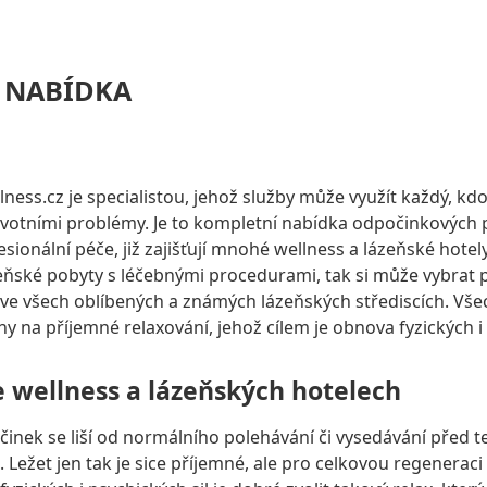
 NABÍDKA
lness.cz je specialistou, jehož služby může využít každý, k
avotními problémy. Je to kompletní nabídka odpočinkových 
sionální péče, již zajišťují mnohé wellness a lázeňské hote
ňské pobyty s léčebnými procedurami, tak si může vybrat 
ve všech oblíbených a známých lázeňských střediscích. Vš
 na příjemné relaxování, jehož cílem je obnova fyzických i 
 wellness a lázeňských hotelech
nek se liší od normálního polehávání či vysedávání před t
 Ležet jen tak je sice příjemné, ale pro celkovou regenera