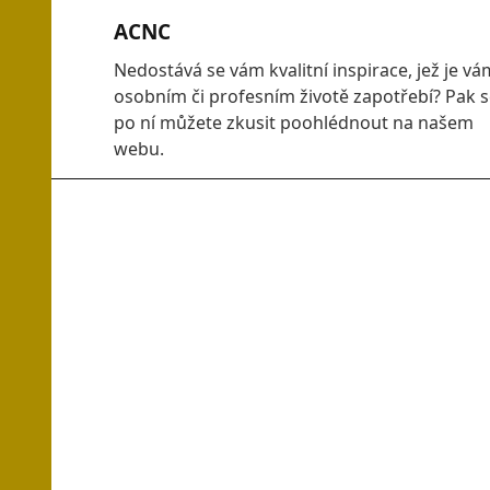
Skip
ACNC
to
content
Nedostává se vám kvalitní inspirace, jež je vá
osobním či profesním životě zapotřebí? Pak 
po ní můžete zkusit poohlédnout na našem
webu.