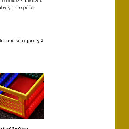
ý to dokáže. Takovou
yty. Je to péče,
ektronické cigarety