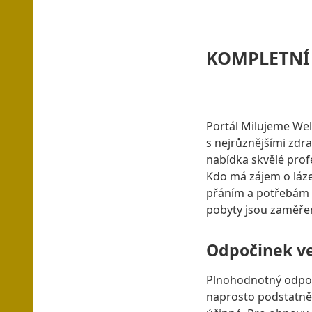
KOMPLETNÍ
Portál Milujeme Wel
s nejrůznějšími zdr
nabídka skvělé profe
Kdo má zájem o láze
přáním a potřebám 
pobyty
jsou zaměřeny
Odpočinek ve
Plnohodnotný odpoči
naprosto podstatně.