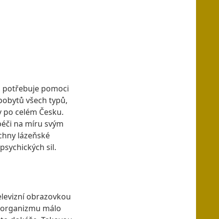
do potřebuje pomoci
pobytů všech typů,
ly po celém Česku.
péči na míru svým
echny
lázeňské
psychických sil.
elevizní obrazovkou
ci organizmu málo