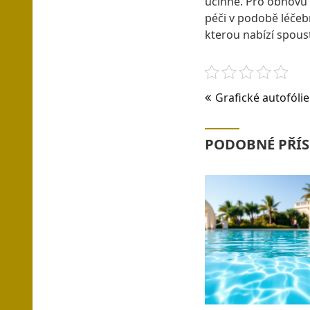
účinné. Pro obnovu f
péči v podobě léčeb
kterou nabízí spoust
Navigace
Grafické autofóli
pro
příspěvek
PODOBNÉ PŘÍS