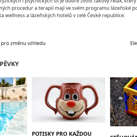
yzických i psychických sil je dobré zvolit takový relax, kter
ných procedur a terapií mají ve svém programu lázeňské pob
a wellness a lázeňských hotelů v celé České republice.
e pro změnu vzhledu
El
PĚVKY
POTISKY PRO KAŽDOU