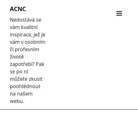
Skip
ACNC
to
Primar
content
Nedostává se
Menu
vám kvalitní
inspirace, jež je
vám v osobním
či profesním
životě
zapotřebí? Pak
se po ní
můžete zkusit
poohlédnout
na našem
webu.