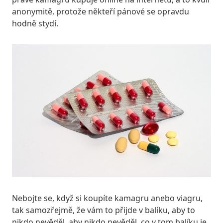
anonymitě, protože někteří pánové se opravdu
hodně stydí.
Nebojte se, když si koupíte kamagru anebo viagru,
tak samozřejmě, že vám to přijde v balíku, aby to
nikdo nevěděl, aby nikdo nevěděl, co v tom balíku je.