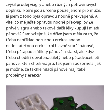
zvýšil prodej viagry anebo různých potravinových
doplňků, které jsou určené pouze jenom pro muže.
Já jsem z toho byla opravdu hodně překvapená. A
víte, co mě ještě opravdu hodně překvapilo? Že
právě viagru anebo takové další léky kupují i mladí
pánové? Samozřejmě, že dříve jsem měla za to, že
třeba například poruchou erekce anebo
nedostatečnou erekcí trpí hlavně starší pánové,
třeba pětapadesátiletý pánové a starší, ale když
třeba chodili i devatenáctiletý nebo pětadvacetiletí
pánové, kteří chtěli viagru, tak jsem zpozorněla, jak
je možné, že takhle mladí pánové mají také
problémy s erekcí?