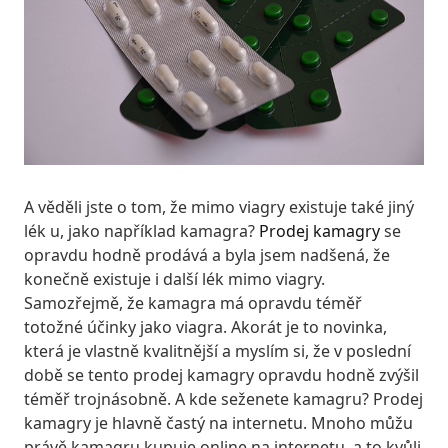
A věděli jste o tom, že mimo viagry existuje také jiný
lék u, jako například kamagra?
Prodej kamagry
se
opravdu hodně prodává a byla jsem nadšená, že
konečně existuje i další lék mimo viagry.
Samozřejmě, že kamagra má opravdu téměř
totožné účinky jako viagra. Akorát je to novinka,
která je vlastně kvalitnější a myslím si, že v poslední
době se tento prodej kamagry opravdu hodně zvýšil
téměř trojnásobně. A kde seženete kamagru? Prodej
kamagry je hlavně častý na internetu. Mnoho můžu
právě kamagru kupuje online na internetu, a to kvůli