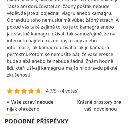
Takže ani doručovatel ani žádný pošťák nebude
vědět, že jste si objednali viagru anebo kamagru.
Opravdu z toho nemusíte mít vůbec žádný strach. A
pokud vás také zajímá to, co je to kamagra anebo
jak vlastně kamagru užívat, tak samozřejmě, že na
internetu najdete různé tipy a rady anebo
informace, jak kamagru užívat a jak je kamagra
perfektní. Potom se nemusíte bát, že vaše erekce
bude slabá anebo že nebude žádná. Znám hodně
lidí, kteří užívají kamagru a mají s ní opravdu pěkné
zkušenosti.
4.7/5 - (4 votes)
Navigace
Vaše zdraví nebude
Krásné prostory pro
nijak ohroženo
vaši dovolenou
pro
příspěvek
PODOBNÉ PŘÍSPĚVKY