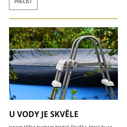
PŘEČÍST
U VODY JE SKVĚLE