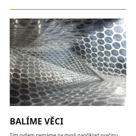
BALÍME VĚCI
Tím ovšem nemáme na mysli například svačinu