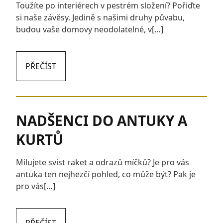
Toužíte po interiérech v pestrém složení? Pořiďte
si naše závěsy. Jedině s našimi druhy půvabu,
budou vaše domovy neodolatelné, v[…]
PŘEČÍST
NADŠENCI DO ANTUKY A
KURTŮ
Milujete svist raket a odrazů míčků? Je pro vás
antuka ten nejhezčí pohled, co může být? Pak je
pro vás[…]