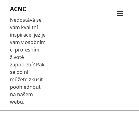
Skip
ACNC
to
Primar
content
Nedostává se
Menu
vám kvalitní
inspirace, jež je
vám v osobním
či profesním
životě
zapotřebí? Pak
se po ní
můžete zkusit
poohlédnout
na našem
webu.