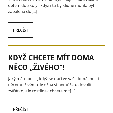
dětem do školy i když i ta by klidně mohla být
zabalená do[…]
PŘEČÍST
KDYŽ CHCETE MÍT DOMA
NĚCO „ŽIVÉHO“!
Jaký máte pocit, když se daří ve vaší domácnosti
něčemu živému. Možná si nemůžete dovolit
zvířátko, ale rostlinek chcete mít[…]
PŘEČÍST