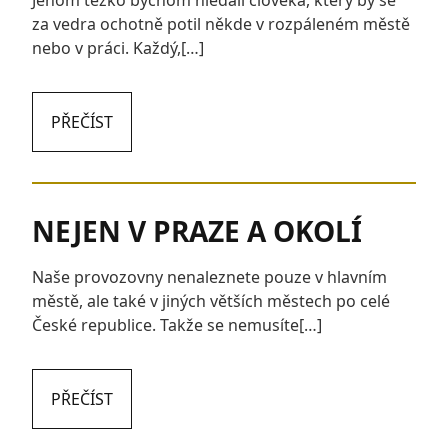
Jenom těžko bychom hledali člověka, který by se
za vedra ochotně potil někde v rozpáleném městě
nebo v práci. Každý,[…]
PŘEČÍST
NEJEN V PRAZE A OKOLÍ
Naše provozovny nenaleznete pouze v hlavním
městě, ale také v jiných větších městech po celé
České republice. Takže se nemusíte[…]
PŘEČÍST